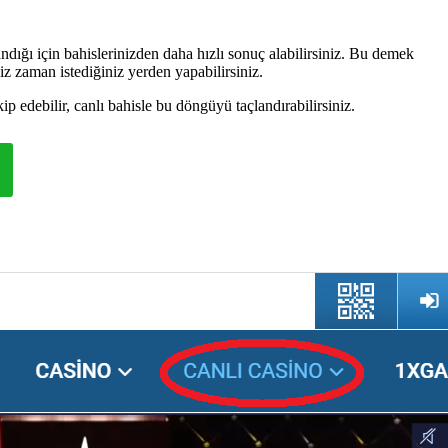
landığı için bahislerinizden daha hızlı sonuç alabilirsiniz. Bu demek
iz zaman istediğiniz yerden yapabilirsiniz.
p edebilir, canlı bahisle bu döngüyü taçlandırabilirsiniz.