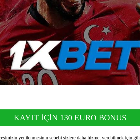
KAYIT IÇIN 130 EURO BONUS
Adresimizin yenilenmesinin sebebi sizlere daha hizmet verebilmek için gün