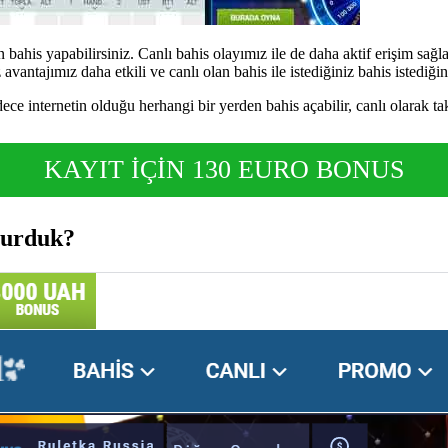
in bahis yapabilirsiniz. Canlı bahis olayımız ile de daha aktif erişim sağ
vantajımız daha etkili ve canlı olan bahis ile istediğiniz bahis istediğin
e internetin olduğu herhangi bir yerden bahis açabilir, canlı olarak taki
KAYIT IÇIN 130 EURO BONUS
şturduk?