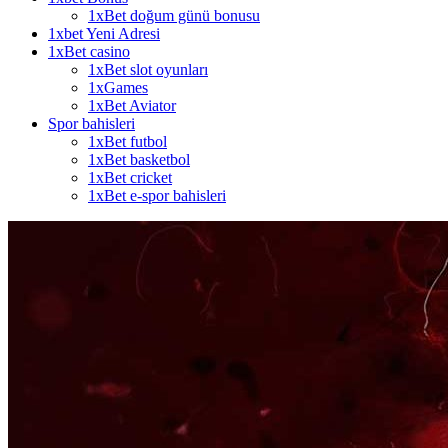
1xBet doğum günü bonusu
1xbet Yeni Adresi
1xBet casino
1xBet slot oyunları
1xGames
1xBet Aviator
Spor bahisleri
1xBet futbol
1xBet basketbol
1xBet cricket
1xBet e-spor bahisleri