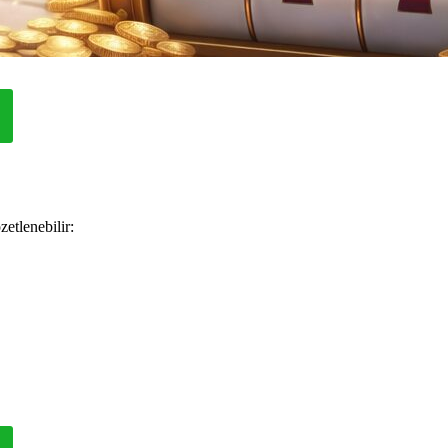
zetlenebilir: